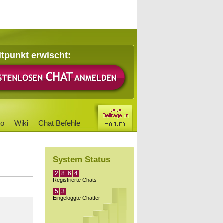
itpunkt erwischt:
o
Wiki
Chat Befehle
System Status
2
8
6
4
Registrierte Chats
5
3
Eingeloggte Chatter