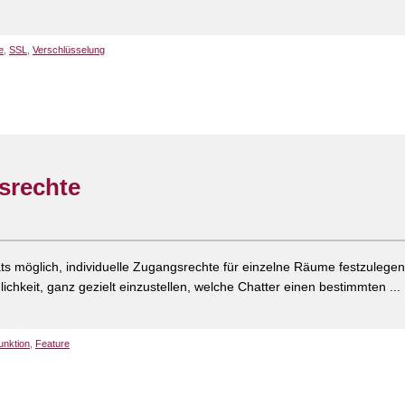
e
,
SSL
,
Verschlüsselung
srechte
ats möglich, individuelle Zugangsrechte für einzelne Räume festzulegen
chkeit, ganz gezielt einzustellen, welche Chatter einen bestimmten ...
unktion
,
Feature