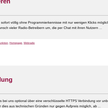
eren
 sofort völlig ohne Programmierkennisse mit nur wenigen Klicks möglic
sch vieler Radio-Betreibern um, die per Chat mit ihren Nutzern ...
unktion
,
Homepage
,
Webradio
lung
s bei uns optional über eine verschlüsselte HTTPS Verbindung vor un
r dies aus technischen Gründen nur gegen Aufpreis möglich, ab ...