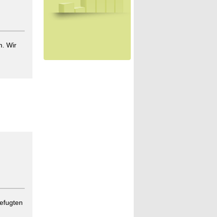
h. Wir
befugten